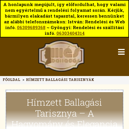
A honlapunk megújult, így előfordulhat, hogy valami
nem egyértelmű a rendelési folyamat során. Kérjük,
bármilyen elakadást tapasztal, keressen bennünket
az alábbi telefonszámokon: István: Rendelési és Web
infó.
06309689368
~ Gyöngyi: Rendelési és szállítási
infó.
06303404314
FŐOLDAL
>
HÍMZETT BALLAGÁSI TARISZNYÁK
Hímzett Ballagási
Tarisznya – A
Hagyomány és Elegancia