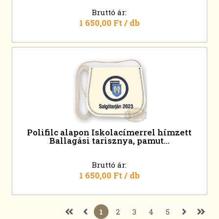
Bruttó ár:
1 650,00 Ft
/ db
Polifilc alapon Iskolacímerrel hímzett
Ballagási tarisznya, pamut...
Bruttó ár:
1 650,00 Ft
/ db
1
2
3
4
5