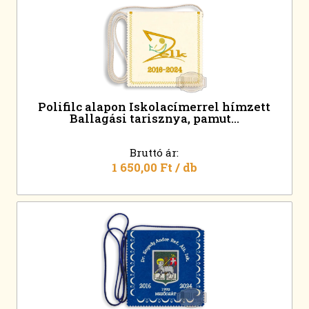
Polifilc alapon Iskolacímerrel hímzett
Ballagási tarisznya, pamut...
Bruttó ár:
1 650,00 Ft
/ db