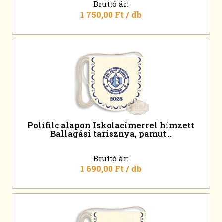
Bruttó ár:
1 750,00 Ft
/ db
Polifilc alapon Iskolacímerrel hímzett
Ballagási tarisznya, pamut...
Bruttó ár:
1 690,00 Ft
/ db