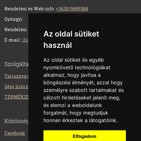
Rendelési és Web infó.
+3630/9689368
Gyöngyi:
Rendelési és száll. infó.
+3630/3404314
Az oldal sütiket
E-mail:
illesballagas@gmail.com
használ
Az oldal sütiket és egyéb
Szolgáltatásaink
nyomkövető technológiákat
alkalmaz, hogy javítsa a
Tarisznya múzeum
böngészési élményét, azzal hogy
Gépi hímzés, emblémázás
személyre szabott tartalmakat és
TERMÉKEINK
célzott hirdetéseket jelenít meg,
és elemzi a weboldalunk
forgalmát, hogy megtudjuk
Közösségi média
honnan érkeztek a látogatóink.
Facebook
Elfogadom