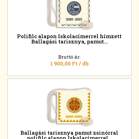
Polifilc alapon Iskolacímerrel hímzett
Ballagási tarisznya, pamut...
Bruttó ár:
1 900,00 Ft
/ db
Ballagási tarisznya pamut zsinórral
polifilc alapon Iskolacímerrel...