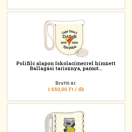
Polifilc alapon Iskolacímerrel hímzett
Ballagási tarisznya, pamut...
Bruttó ár:
1 650,00 Ft
/ db