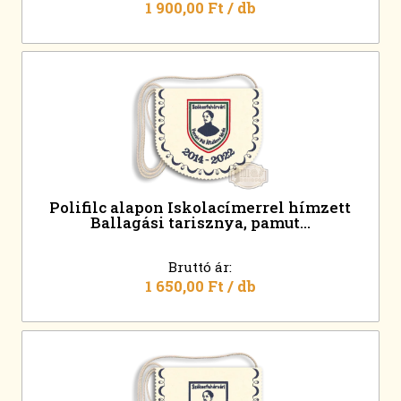
1 900,00 Ft
/ db
Polifilc alapon Iskolacímerrel hímzett
Ballagási tarisznya, pamut...
Bruttó ár:
1 650,00 Ft
/ db