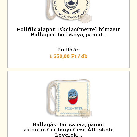
Polifilc alapon Iskolacímerrel hímzett
Ballagási tarisznya, pamut...
Bruttó ár:
1 650,00 Ft
/ db
Ballagási tarisznya, pamut
zsinórra.Gárdonyi Géza Ált.Iskola
Levelek....